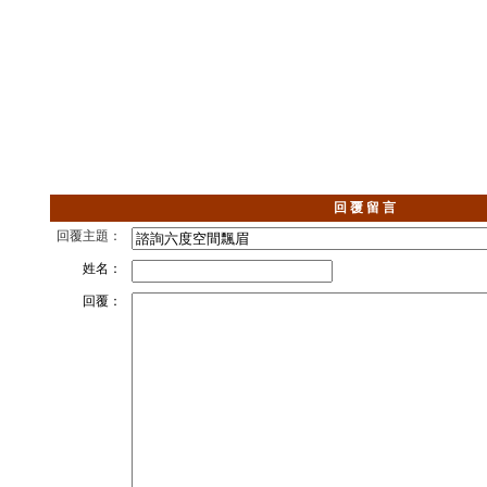
回 覆 留 言
回覆主題：
姓名：
回覆：