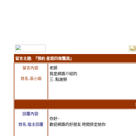
留言主題:
『預約 星期四做飄眉』
留言內容:
老師
我是網路介紹的.
姓名:高小姐
三..點謝掰
留言
回覆內容:
你好~
姓名:版主回覆
歡迎網路的好朋友.時間排定給你