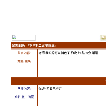
留言主題:
『下星期二.約補眼線』
留言內容:
老師.我眼線可以補色了.約晚上6點30分.謝謝
姓名:蘋果
留言
回覆內容:
你好~時間已排定
姓名:版主回覆