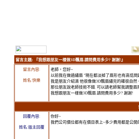
留言主題:
『我想跟朋友一樣做3D飄眉.請問費用多少? 謝謝!』
留言內容:
老師，您好~
以前我在做過繡眉 "現在都淡掉了眉形也有高低問題...
姓名:快樂
我是朋友介紹滴 他很像做3D飄眉繡完的確很自然
那位朋友說老師技術不錯. 可以請老師幫我調整眉
我想跟朋友一樣做3D飄眉.請問費用多少? 謝謝!
留言
回覆內容:
你好~
我們公司價位都有在價目表上~多少費用都是公開
姓名:版主回覆