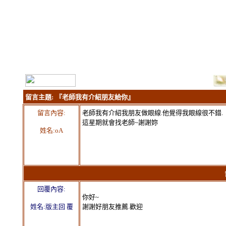
留言主題:
『老師我有介紹朋友給你』
留言內容:
老師我有介紹我朋友做眼線.他覺得我眼線很不錯.
這星期就會找老師~謝謝妳
姓名:oA
留言
回覆內容:
你好~
姓名:版主回 覆
謝謝好朋友推薦.歡迎