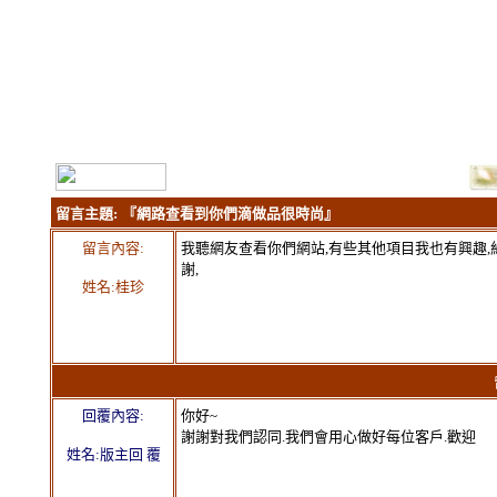
留言主題:
『網路查看到你們滴做品很時尚』
留言內容:
我聽網友查看你們網站,有些其他項目我也有興趣,約這
謝,
姓名:桂珍
留言
回覆內容:
你好~
謝謝對我們認同.我們會用心做好每位客戶.歡迎
姓名:版主回 覆