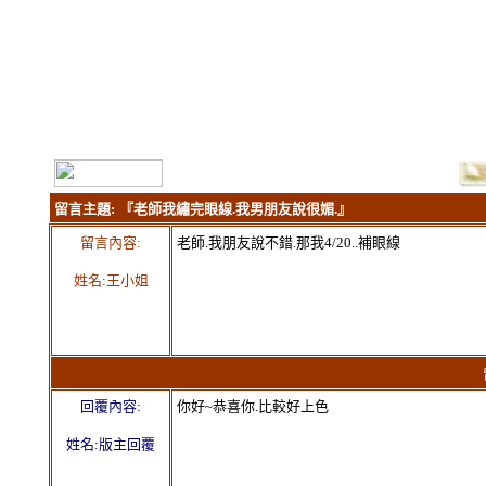
留言主題:
『老師我繡完眼線.我男朋友說很媚.』
留言內容:
老師.我朋友說不錯.那我4/20..補眼線
姓名:王小姐
留言
回覆內容:
你好~恭喜你.比較好上色
姓名:版主回覆